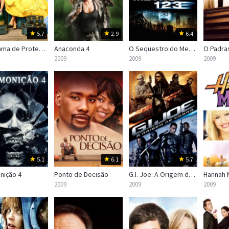
5.7
2.9
6.4
Programa de Proteção para Princesas
Anaconda 4
O Sequestro do Metrô 1 2 3
O Padra
2009
2009
2009
5.1
6.1
5.7
nição 4
Ponto de Decisão
G.I. Joe: A Origem de Cobra
2009
2009
2009