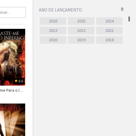
ANO DE LANÇAMENTO
2026
2025
2024
2023
2022
2021
2020
2019
2018
2017
2016
2015
2014
2013
2012
2011
2010
2009
2008
2007
2006
6.6
2005
2004
2003
Arraste-me Para o Inferno
2002
2001
2000
1999
1998
1997
1996
1995
1994
1993
1992
1991
1990
1989
1988