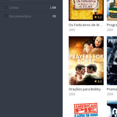
Crime
1.608
Documentário
331
6.2
Drama
Os Feiticeiros de Waverly Place – O Filme
5.113
2009
2009
Família
633
Fantasia
773
Faroeste
106
Ficção Científica
881
Guerra
240
Mistério
1.002
8.0
Musical
251
Orações para Bobby
Premo
Policial
20
2009
2009
Romance
1.219
Sem Categoria
0