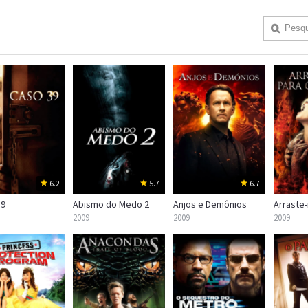
6.2
5.7
6.7
39
Abismo do Medo 2
Anjos e Demônios
2009
2009
2009