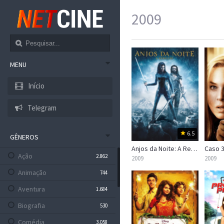
2009
MENU
Início
Telegram
6.5
GÊNEROS
Anjos da Noite: A Rebelião
Caso 
Ação
2.862
2009
2009
Animação
744
Aventura
1.684
Biografia
530
Comédia
3.058