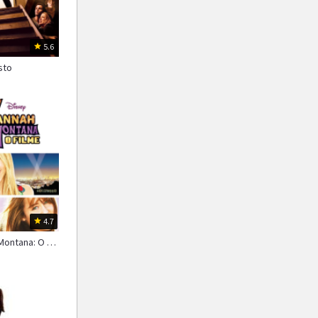
1987
1986
1985
1984
1983
1982
5.6
1981
1980
1979
sto
1978
1977
1976
4.7
Hannah Montana: O Filme