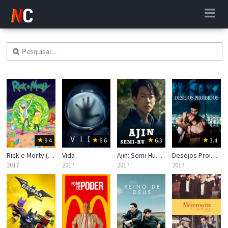
9.4
6.6
6.3
3.4
Rick e Morty (Rick and Morty)
Vida
Ajin: Semi-Humano
Desejos Proibidos
2017
2017
2017
2017