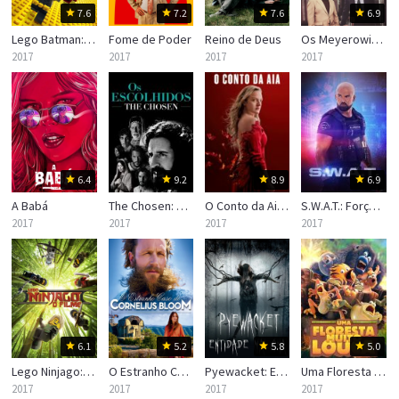
7.6
7.2
7.6
6.9
Lego Batman: O Filme
Fome de Poder
Reino de Deus
Os Meyerowitz: Família Não se Escolhe
2017
2017
2017
2017
6.4
9.2
8.9
6.9
A Babá
The Chosen: Os Escolhidos
O Conto da Aia (The Handmaid’s Tale)
S.W.A.T.: Força de Intervenção
2017
2017
2017
2017
6.1
5.2
5.8
5.0
Lego Ninjago: O Filme
O Estranho Caso de Cornelius Bloom
Pyewacket: Entidade Maligna
Uma Floresta Muito Louca
2017
2017
2017
2017