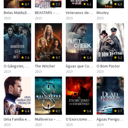
8.7
7.7
6.1
6.3
Belas Maldições (Good Omens)
BEASTARS – O Lobo Bom
Veteranos de Guerra
Mosley
2019
2019
2019
2019
7.0
9.7
5.9
5.2
O Gângster, o Policial e o Diabo
The Witcher
Águas que Corroem
O Bom Pastor
2019
2019
2019
2019
6.4
4.7
5.8
3.7
Uma Família em Pedaços
Multiverso – Realidade Paralela
O Exorcismo do Demônio
Águas Perigosas
2019
2019
2019
2019