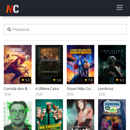
5.2
5.8
7.6
5.3
Corrida dos Bichos
A Última Casa
Stuart Não Consegue Salvar o Universo
Leviticus
2026
2026
2026
2026