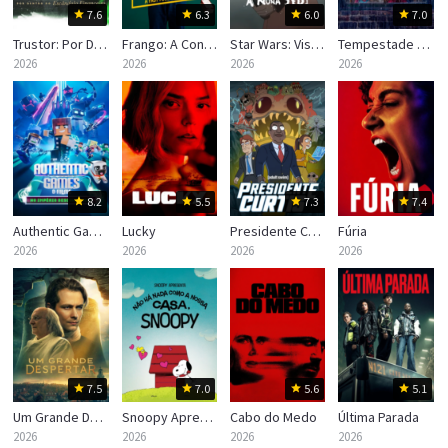
7.6
6.3
6.0
7.0
Trustor: Por Dentro do Escândalo Financeiro
Frango: A Conspiração do Fast-Food
Star Wars: Visions Apresenta — A Nona Jedi
Tempestade na Vila Sésamo
2026
2026
2026
2026
8.2
5.5
7.3
7.4
Authentic Games: No Império Desconectado
Lucky
Presidente Curtis
Fúria
2026
2026
2026
2026
7.5
7.0
5.6
5.1
‎Um Grande Despertar
Snoopy Apresenta – Não Há Nada Como a Nossa Casa, Snoopy
Cabo do Medo
Última Parada
2026
2026
2026
2026