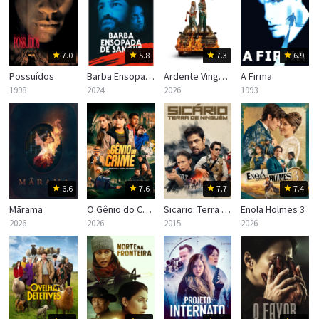
7.0
5.8
7.3
6.9
Possuídos
Barba Ensopada de Sangue
Ardente Vingança
A Firma
1998
2024
2026
1993
6.6
7.6
7.7
7.4
Mārama
O Gênio do Crime
Sicario: Terra de Ninguém
Enola Holmes 3
2026
2026
2015
2026