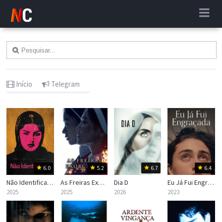
Início
Telegram
6.0
5.2
6.7
6.4
Não Identificada
As Freiras Exorcistas
Dia D
Eu Já Fui Engraçada
2025
2025
2026
2023