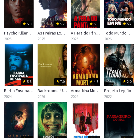
5.0
5.2
5.0
5.2
Psycho Killer: Em Busca do Assassino
As Freiras Exorcistas
A Fera do Pântano
Todo Mundo em Pânico
2026
2025
2026
2026
5.8
7.0
4.6
2.0
Barba Ensopada de Sangue
Backrooms: Um Não-Lugar
Armadilha Mortal
Projeto Legião
2024
2026
2026
2022