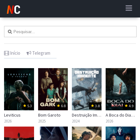
Início
Telegram
5.3
6.8
3.8
4.9
Leviticus
Bom Garoto
Destruição Iminente
A Boca do Diabo
2026
2025
2024
2026