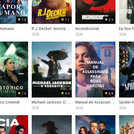
7.0
7.1
4.9
 Humano
R.J. Decker: Investigador Privado
Incondicional
Eu Vou T
2026
2026
2026
7.4
4.0
6.8
ico Criminal
Michael Jackson: O Veredito
Manual de Assassinato para Boas Garotas
Spider-N
2026
2024
2026