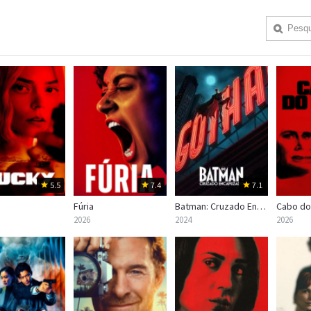
5.5
7.4
7.1
Fúria
Batman: Cruzado Encapuzado
Cabo d
2026
2024
2026