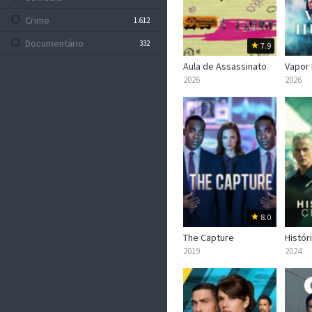
Crime
1.612
Documentário
332
7.9
Drama
Aula de Assassinato
Vapor
5.119
2026
2026
Família
633
Fantasia
773
Faroeste
106
Ficção Científica
884
Guerra
240
Mistério
1.005
8.0
Musical
251
The Capture
Histór
Policial
20
2019
2024
Romance
1.220
Sem Categoria
0