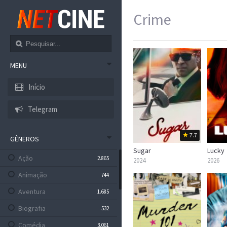
Crime
MENU
Início
Telegram
7.7
GÊNEROS
Sugar
Lucky
Ação
2.865
2024
2026
Animação
744
Aventura
1.685
Biografia
532
Comédia
3.061