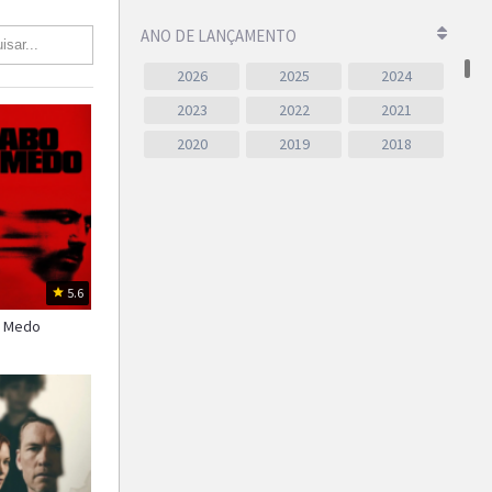
ANO DE LANÇAMENTO
2026
2025
2024
2023
2022
2021
2020
2019
2018
2017
2016
2015
2014
2013
2012
2011
2010
2009
2008
2007
2006
5.6
2005
2004
2003
o Medo
2002
2001
2000
1999
1998
1997
1996
1995
1994
1993
1992
1991
1990
1989
1988