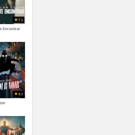
1987
1986
1985
1984
1983
1982
7.1
1981
1980
1979
e Encontrar
1978
1977
1976
8.3
oir