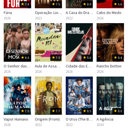
7.4
7.5
8.9
5.6
Fúria
Operação: Lioness
A Casa do Dragão (House of the Dragon)
Cabo do Medo
2026
2023
2022
2026
6.6
7.9
5.6
8.4
O Senhor das Moscas
Aula de Assassinato
Cidade das Estrelas
Rancho Dutton
2026
2026
2026
2026
7.0
7.7
8.5
8.0
Vapor Humano
Origem (From)
O Urso (The Bear)
A Agência
2026
2022
2022
2024