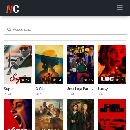
7.7
8.4
8.5
5.5
Sugar
O Silo
Uma Loja Para Assassinos
Lucky
2024
2023
2024
2026