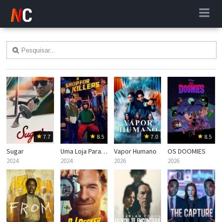
7.7
8.5
7.0
8.5
Sugar
Uma Loja Para Assassinos
Vapor Humano
OS DOOMIES
2024
2024
2026
2026