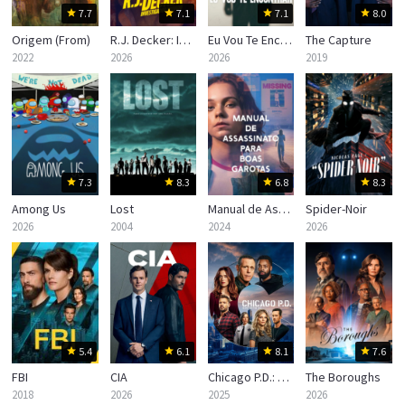
7.7
7.1
7.1
8.0
Origem (From)
R.J. Decker: Investigador Privado
Eu Vou Te Encontrar
The Capture
2022
2026
2026
2019
7.3
8.3
6.8
8.3
Among Us
Lost
Manual de Assassinato para Boas Garotas
Spider-Noir
2026
2004
2024
2026
5.4
6.1
8.1
7.6
FBI
CIA
Chicago P.D.: Distrito 21 — 13.ª Temporada
The Boroughs
2018
2026
2025
2026