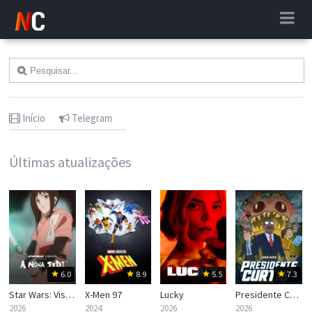
Início
Telegram
Últimas atualizações
6.0
8.9
5.5
7.3
Star Wars: Visions Apresenta — A Nona Jedi
X-Men 97
Lucky
Presidente Curtis
2026
2024
2026
2026