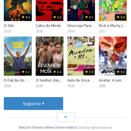
8.4
5.6
8.5
9.4
O Silo
Cabo do Medo
Uma Loja Para Assassinos
Rick e Morty (Rick and Morty)
2023
2026
2024
2017
6.1
6.6
7.9
9.3
O Falcão do Golfe
O Senhor das Moscas
Aula de Assassinato
Avatar: A Lenda de Aang
2026
2026
2026
2005
Seguinte
NetCine: Filmes e Séries Online Grátis
© 2026 All rights reserved