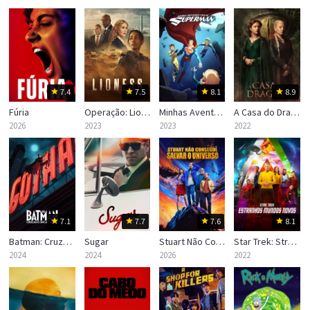
7.4
7.5
8.1
8.9
Fúria
Operação: Lioness
Minhas Aventuras com o Superman
A Casa do Dragão (House of the Dragon)
2026
2023
2023
2022
7.1
7.7
7.6
8.1
Batman: Cruzado Encapuzado
Sugar
Stuart Não Consegue Salvar o Universo
Star Trek: Strange New Worlds
2024
2024
2026
2022