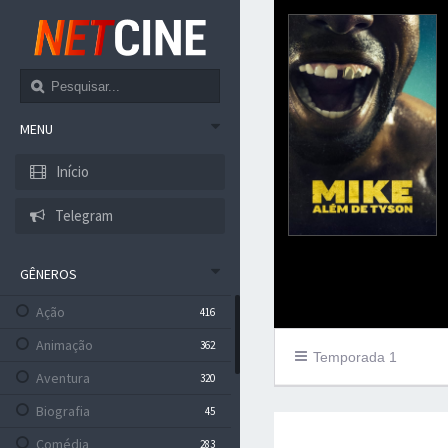
MENU
Início
Telegram
GÊNEROS
Ação
416
Animação
362
Temporada 1
Aventura
320
Biografia
45
Comédia
283