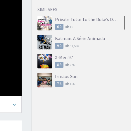
SIMILARES
Private Tutor to the Duke’s Daughter
6.0
10
Batman: A Série Animada
9.0
51,584
X-Men 97
8.9
276
Irmãos Sun
7.6
156
O Rei dos Pneus
6.0
10
A Maldição da Mansão Bly
7.7
18.159