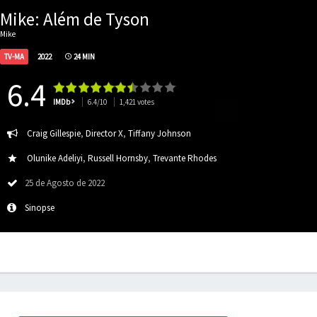
Mike: Além de Tyson
Mike
TV-MA
2022
24 MIN
6.4
IMDb
6.4/10
1,421 votes
Craig Gillespie
,
Director X
,
Tiffany Johnson
Olunike Adeliyi
,
Russell Hornsby
,
Trevante Rhodes
25 de Agosto de 2022
Sinopse