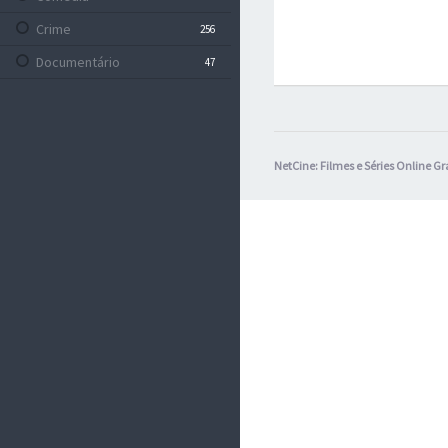
Crime
256
Documentário
47
Drama
772
Família
38
Fantasia
194
NetCine: Filmes e Séries Online Gr
Ficção Científica
153
Guerra
4
História
18
Médico
1
Mistério
167
Policial
7
Romance
81
Suspense
224